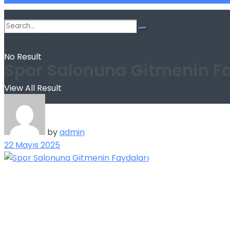
Home
Spor
No Result
Spor Salonuna Gitmenin Fa
View All Result
by
admin
22 Mayıs 2025