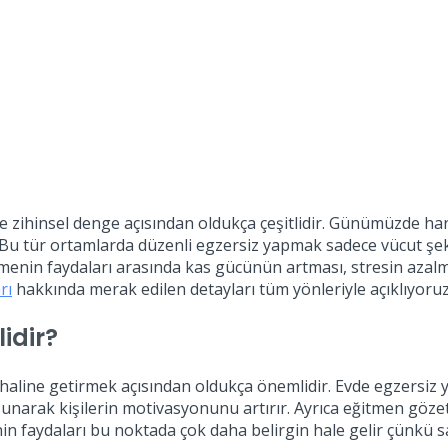
e zihinsel denge açısından oldukça çeşitlidir. Günümüzde har
. Bu tür ortamlarda düzenli egzersiz yapmak sadece vücut şek
enin faydaları arasında kas gücünün artması, stresin azalmas
rı
hakkında merak edilen detayları tüm yönleriyle açıklıyoruz
idir?
 haline getirmek açısından oldukça önemlidir. Evde egzersiz 
sunarak kişilerin motivasyonunu artırır. Ayrıca eğitmen gözeti
n faydaları bu noktada çok daha belirgin hale gelir çünkü sağl