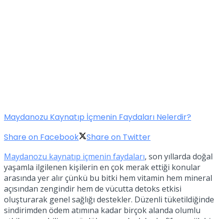
Maydanozu Kaynatıp İçmenin Faydaları Nelerdir?
Share on Facebook
Share on Twitter
Maydanozu kaynatıp içmenin faydaları
, son yıllarda doğal
yaşamla ilgilenen kişilerin en çok merak ettiği konular
arasında yer alır çünkü bu bitki hem vitamin hem mineral
açısından zengindir hem de vücutta detoks etkisi
oluşturarak genel sağlığı destekler. Düzenli tüketildiğinde
sindirimden ödem atımına kadar birçok alanda olumlu