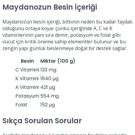
Maydanozun Besin İçeriği
Maydanozun besin içeriği, bitkinin neden bu kadar faydalı
olduğunu ortaya koyar çünkü içeriğinde A, C ve K
vitaminlerinin yanı sıra demir, potasyum ve folat gibi
vücut için kritik öneme sahip elementler bulunur ve bu
zengin yapı günlük beslenmeye doğal bir destek sağlar.
Besin
Miktar (100 g)
C Vitamini
133 mg
K Vitamini
1640 µg
A Vitamini
421 µg
Potasyum
554 mg
Folat
152 µg
Sıkça Sorulan Sorular