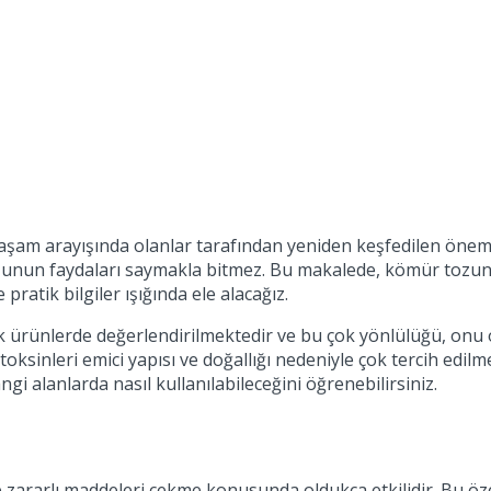
ı yaşam arayışında olanlar tarafından yeniden keşfedilen öneml
unun faydaları saymakla bitmez. Bu makalede, kömür tozunun 
 pratik bilgiler ışığında ele alacağız.
ünlerde değerlendirilmektedir ve bu çok yönlülüğü, onu old
ki toksinleri emici yapısı ve doğallığı nedeniyle çok tercih 
ngi alanlarda nasıl kullanılabileceğini öğrenebilirsiniz.
ve zararlı maddeleri çekme konusunda oldukça etkilidir. Bu öze