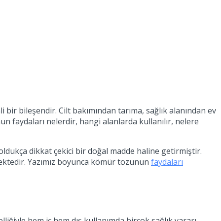
i bir bileşendir. Cilt bakımından tarıma, sağlık alanından ev
faydaları nelerdir, hangi alanlarda kullanılır, nelere
ukça dikkat çekici bir doğal madde haline getirmiştir.
edilmektedir. Yazımız boyunca kömür tozunun
faydaları
lliğiyle hem iç hem dış kullanımda birçok sağlık yararı