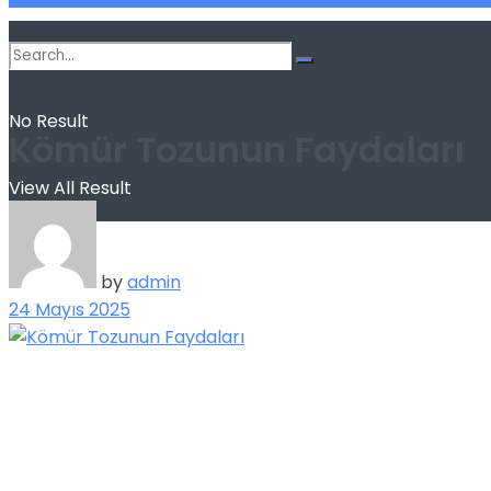
Home
Sağlık
No Result
Kömür Tozunun Faydaları
View All Result
by
admin
24 Mayıs 2025