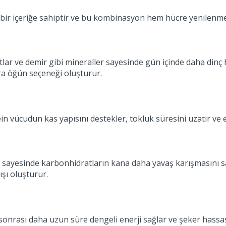
lü bir içeriğe sahiptir ve bu kombinasyon hem hücre yenilenme
atlar ve demir gibi mineraller sayesinde gün içinde daha dinç
ara öğün seçeneği oluşturur.
ein vücudun kas yapısını destekler, tokluk süresini uzatır ve 
if sayesinde karbonhidratların kana daha yavaş karışmasını sa
ışı oluşturur.
onrası daha uzun süre dengeli enerji sağlar ve şeker hassasiy