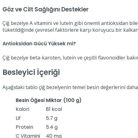
Göz ve Cilt Sağlığını Destekler
Çiğ bezelye A vitamini ve lutein gibi önemli antioksidan bi
tüketildiğinde çevresel faktörlere karşı koruyucu bir kalkan
Antioksidan Gücü Yüksek mi?
Çiğ bezelye beta-karoten, lutein ve çeşitli flavonoidler ba
Besleyici İçeriği
Aşağıdaki tablo çiğ bezelyenin temel besin değerlerini daha
Besin Öğesi
Miktar (100 g)
Kalori
81 kcal
Lif
5.7 g
Protein
5.4 g
C Vitamini
40 mg