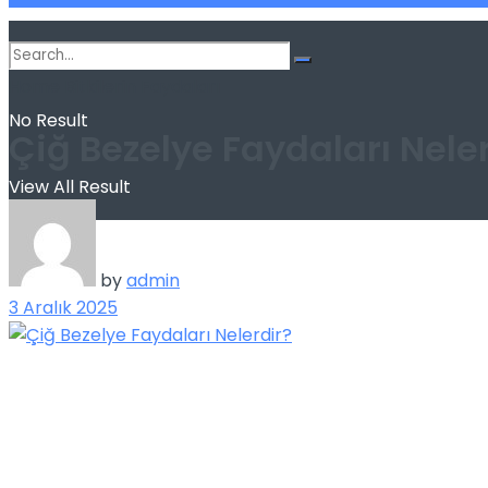
Home
Bitkilerin Faydaları
No Result
Çiğ Bezelye Faydaları Nele
View All Result
by
admin
3 Aralık 2025