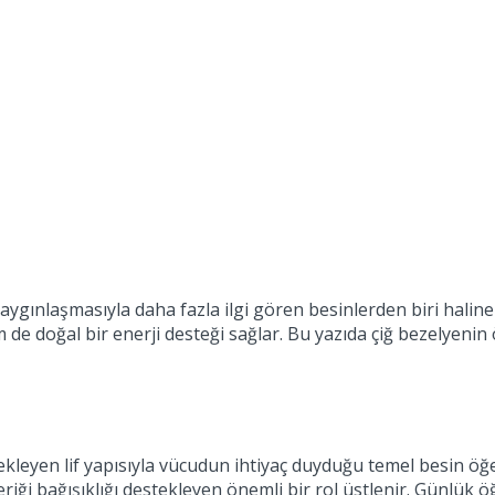
yaygınlaşmasıyla daha fazla ilgi gören besinlerden biri haline
e doğal bir enerji desteği sağlar. Bu yazıda çiğ bezelyenin ö
tekleyen lif yapısıyla vücudun ihtiyaç duyduğu temel besin öğ
iği bağışıklığı destekleyen önemli bir rol üstlenir. Günlük 