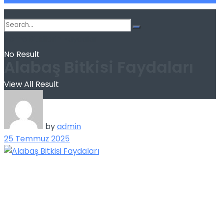
Home
Bitkilerin Faydaları
No Result
Alabaş Bitkisi Faydaları
View All Result
by
admin
25 Temmuz 2025