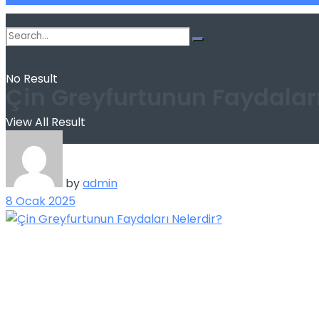
Home
Yiyeceklerin Faydaları
No Result
Çin Greyfurtunun Faydaları
View All Result
by
admin
8 Ocak 2025