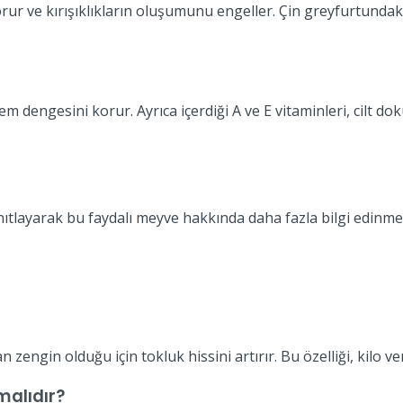
 korur ve kırışıklıkların oluşumunu engeller. Çin greyfurtundak
n nem dengesini korur. Ayrıca içerdiği A ve E vitaminleri, cil
ıtlayarak bu faydalı meyve hakkında daha fazla bilgi edinmen
 zengin olduğu için tokluk hissini artırır. Bu özelliği, kilo ver
malıdır?