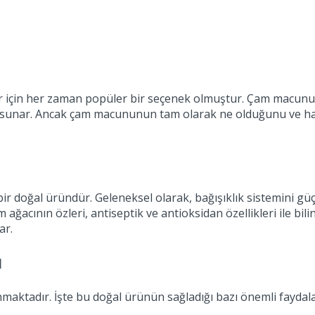
r için her zaman popüler bir seçenek olmuştur. Çam macunu d
 sunar. Ancak çam macununun tam olarak ne olduğunu ve hangi
r doğal üründür. Geleneksel olarak, bağışıklık sistemini güçl
ğacının özleri, antiseptik ve antioksidan özellikleri ile bi
ar.
ı
aktadır. İşte bu doğal ürünün sağladığı bazı önemli faydala