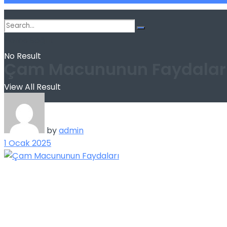
Home
Sağlık
No Result
Çam Macununun Faydalar
View All Result
by
admin
1 Ocak 2025