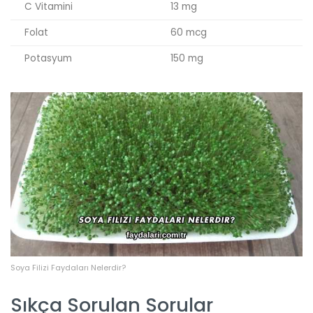
C Vitamini
13 mg
Folat
60 mcg
Potasyum
150 mg
Soya Filizi Faydaları Nelerdir?
Sıkça Sorulan Sorular