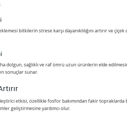
.
i
lemesi bitkilerin strese karşı dayanıklılığını artırır ve çiçe
i
 dolgun, sağlıklı ve raf ömrü uzun ürünlerin elde edilmesini
ten sonuçlar sunar.
rtırır
eştirici etkisi, özellikle fosfor bakımından fakir topraklarda
ler geliştirmesine yardımcı olur.