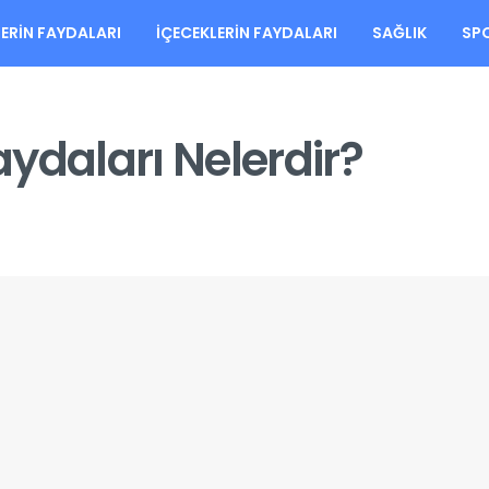
LERIN FAYDALARI
İÇECEKLERIN FAYDALARI
SAĞLIK
SP
ydaları Nelerdir?