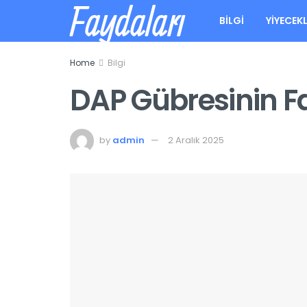
Faydaları
BILGI
YIYECEK
Home
Bilgi
DAP Gübresinin Fa
by
admin
2 Aralık 2025