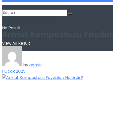
Home
Yiyeceklerin Faydaları
No Result
Armut Kompostosu Faydala
View All Result
by
admin
1 Ocak 2025