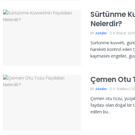
Sürtünme Ku
Nelerdir?
BY
ADMIN
9 ARALIK 202
Sürtünme kuvveti, gün
hareketi kontrol eden te
kaymasını engeller, güve
Çemen Otu T
BY
ADMIN
11 TEMMUZ 2
Çemen otu tozu, yüzyılla
faydası olan doğal bir 
edilen bu...