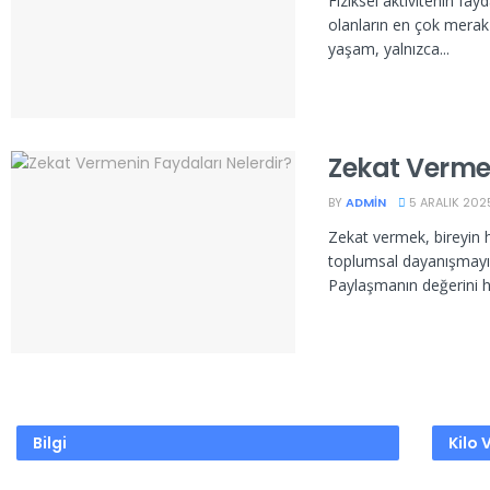
Fiziksel aktivitenin fay
olanların en çok merak e
yaşam, yalnızca...
Zekat Vermen
BY
ADMIN
5 ARALIK 202
Zekat vermek, bireyin
toplumsal dayanışmayı a
Paylaşmanın değerini ha
Bilgi
Kilo