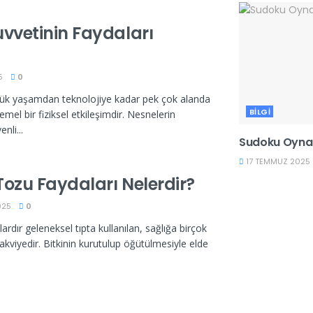
vvetinin Faydaları
5
0
lük yaşamdan teknolojiye kadar pek çok alanda
BILGI
mel bir fiziksel etkileşimdir. Nesnelerin
nli...
Sudoku Oyna
17 TEMMUZ 2025
ozu Faydaları Nelerdir?
025
0
rdır geleneksel tıpta kullanılan, sağlığa birçok
takviyedir. Bitkinin kurutulup öğütülmesiyle elde