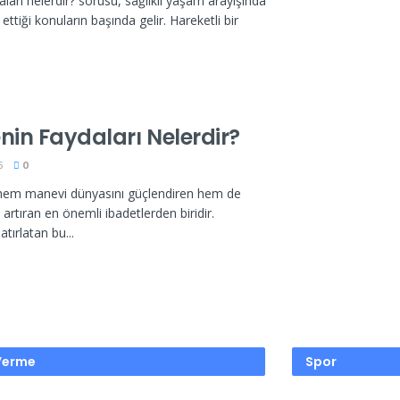
daları nelerdir? sorusu, sağlıklı yaşam arayışında
ttiği konuların başında gelir. Hareketli bir
in Faydaları Nelerdir?
5
0
 hem manevi dünyasını güçlendiren hem de
rtıran en önemli ibadetlerden biridir.
tırlatan bu...
 Verme
Spor