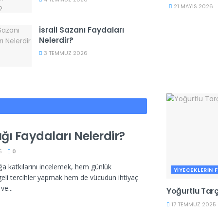
21 MAYIS 2026
İsrail Sazanı Faydaları
Nelerdir?
3 TEMMUZ 2026
ğı Faydaları Nelerdir?
5
0
ğa katkılarını incelemek, hem günlük
YIYECEKLERIN 
li tercihler yapmak hem de vücudun ihtiyaç
ve...
Yoğurtlu Tarç
17 TEMMUZ 2025