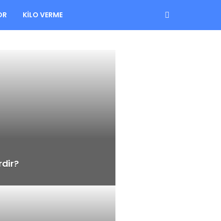
OR
KILO VERME
rdir?