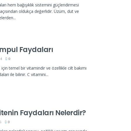
rı hem bağışıklık sistemini güçlendirmesi
açısından oldukça değerlidir. Üzüm, dut ve
lerden...
Ampul Faydaları
24
0
 için temel bir vitamindir ve özellikle cilt bakımı
rı ile bilinir. C vitamini...
vitenin Faydaları Nelerdir?
5
0