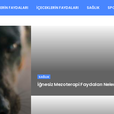
LERIN FAYDALARI
İÇECEKLERIN FAYDALARI
SAĞLIK
SP
SAĞLIK
İğnesiz Mezoterapi Faydaları Nele