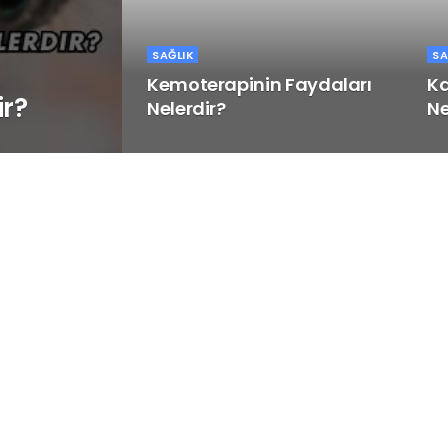
SAĞLIK
SA
Kemoterapinin Faydaları
Ka
ir?
Nelerdir?
Ne