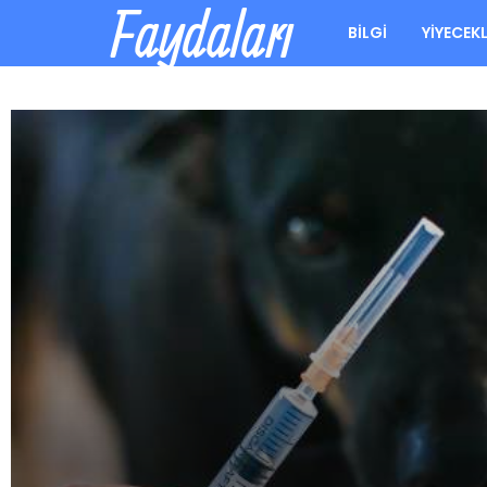
Faydaları
BILGI
YIYECEK