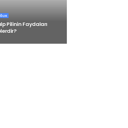
ĞLIK
lp Pilinin Faydaları
lerdir?